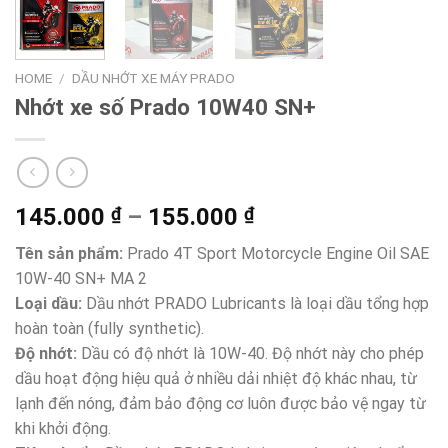
HOME
/
DẦU NHỚT XE MÁY PRADO
Nhớt xe số Prado 10W40 SN+
Price
145.000
₫
–
155.000
₫
range:
Tên sản phẩm:
Prado 4T Sport Motorcycle Engine Oil SAE
145.000 ₫
10W-40 SN+ MA 2
through
Loại dầu:
Dầu nhớt PRADO Lubricants là loại dầu tổng hợp
155.000 ₫
hoàn toàn (fully synthetic).
Độ nhớt:
Dầu có độ nhớt là 10W-40. Độ nhớt này cho phép
dầu hoạt động hiệu quả ở nhiều dải nhiệt độ khác nhau, từ
lạnh đến nóng, đảm bảo động cơ luôn được bảo vệ ngay từ
khi khởi động.