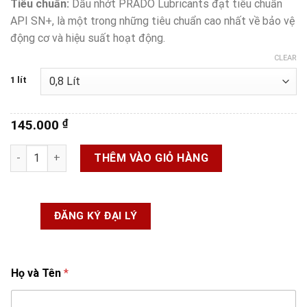
Tiêu chuẩn:
Dầu nhớt PRADO Lubricants đạt tiêu chuẩn
API SN+, là một trong những tiêu chuẩn cao nhất về bảo vệ
động cơ và hiệu suất hoạt động.
CLEAR
1 lít
145.000
₫
Nhớt xe số Prado 10W40 SN+ quantity
THÊM VÀO GIỎ HÀNG
ĐĂNG KÝ ĐẠI LÝ
Họ và Tên
*