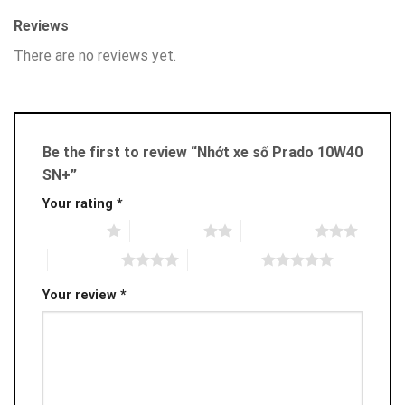
Reviews
There are no reviews yet.
Be the first to review “Nhớt xe số Prado 10W40
SN+”
Your rating
*
1 of 5 stars
2 of 5 stars
3 of 5 stars
4 of 5 stars
5 of 5 stars
Your review
*